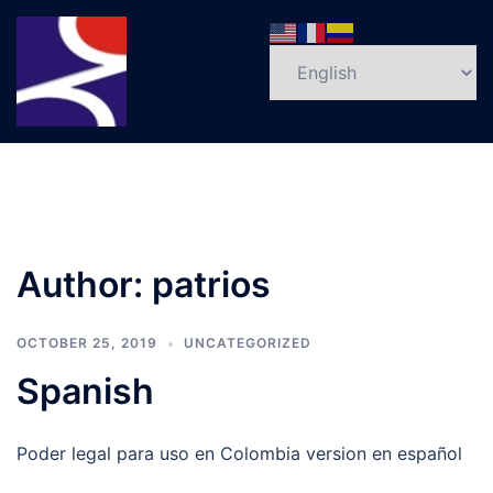
Skip
to
Search
content
Tog
men
Author:
patrios
OCTOBER 25, 2019
UNCATEGORIZED
Spanish
Poder legal para uso en Colombia version en español